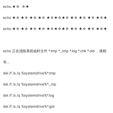
echo.★☆ ☆★
echo ★☆ ★☆ ★☆ ★☆ ★☆★☆★☆ ★☆ ★☆ ★☆ ★☆★
echo ★☆ ★☆ ★☆ ★☆ ★☆★☆★☆ ★☆ ★☆ ★☆ ★☆★
echo 正在清除系统临时文件 *.tmp *._tmp *.log *.chk *.old ，请稍
等...
del /f /s /q %systemdrive%*.tmp
del /f /s /q %systemdrive%*._mp
del /f /s /q %systemdrive%*.log
del /f /s /q %systemdrive%*.gid