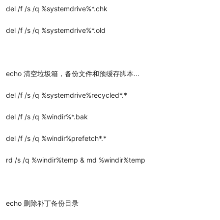
del /f /s /q %systemdrive%*.chk
del /f /s /q %systemdrive%*.old
echo 清空垃圾箱，备份文件和预缓存脚本...
del /f /s /q %systemdrive%recycled*.*
del /f /s /q %windir%*.bak
del /f /s /q %windir%prefetch*.*
rd /s /q %windir%temp & md %windir%temp
echo 删除补丁备份目录