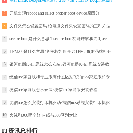
1
深度Linux Deepin系统怎么安装？深度Linux Deepin系统安
2
开机出现reboot and select proper boot device原因分
3
文件夹怎么设置密码 给电脑文件夹设置密码的三种方法
4
secure boot是什么意思？secure boot功能详解和关闭secu
5
TPM2.0是什么意思?各主板如何开启TPM2.0(附品牌机开启
6
银河麒麟Kylin系统怎么安装?银河麒麟Kylin系统安装教
7
统信uos家庭版和专业版有什么区别?统信uos家庭版和专
8
统信uos家庭版怎么安装?统信uos家庭版安装教程
9
统信uos怎么安装打印机驱动?统信uos系统安装打印机驱
10
火绒和360哪个好 火绒与360区别对比
IT资讯总排行