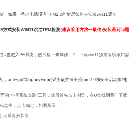
硬件限制，如果一些老电脑没有TPM2.0的情况如何去安装win11呢？
方式安装WIN11跳过TPM检测(
建议采用方法一最佳
)
安装遇到问题
过U盘进入PE系统，然后接下来操作。
2，
下载win11预览版镜像
如需
fi+gpt或legacy+mbr(采用该方法不受tpm2.0和安全启动限制)
桌面的"小兵系统安装"工具，然后首先点击浏览，在U盘找到我们下载
安装在c盘中，点击确定，如图所示：