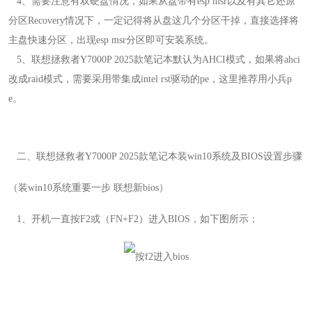
4
、需要注意有双硬盘情况，如果从盘带有esp msr以及有其它还原
分区Recovery情况下，一定记得将从盘这几个分区干掉，直接选择将
主盘快速分区，出现esp msr分区即可安装系统。
5
、联想拯救者Y7000P 2025款笔记本默认为AHCI模式，如果将ahci
改成raid模式，需要采用带集成intel rst驱动的pe，这里推荐用小兵p
e。
二、
联想拯救者Y7000P 2025款
笔记本装win10系统及
BIOS设置步骤
（装win10系统重要一步 联想新bios）
1
、开机一直按
F2或（FN+F2）
进入
BIOS
，如下图所示；