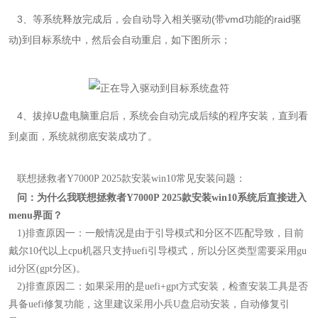
3
、
等系统释放完成后，会自动导入相关驱动(带vmd功能的raid驱
动)到目标系统中，然后会自动重启，如下图所示；
4
、拔掉U盘电脑重启后，系统会自动完成后续的程序安装，直到看
到桌面，系统就彻底安装成功了。
联想拯救者Y7000P 2025款
安装win10
常见安装问题：
问：为什么我联想拯救者Y7000P 2025款安装win10系统后直接进入
menu界面
？
1)排查原因一：
一般情况是由于引导模式和分区不匹配导致，目前
戴尔10代以上cpu机器只支持uefi引导模式，所以分区类型需要采用gu
id分区(gpt分区)。
2)
排查原因二：如果采用的是uefi+gpt方式安装，检查安装工具是否
具备uefi修复功能，这里建议采用小兵U盘启动安装，自动修复引