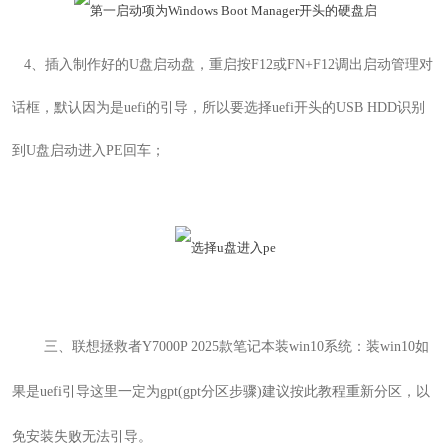
4
、插入制作好的
U
盘启动盘，重启按
F12或FN+F12
调出启动管理对
话框，默认因为是uefi的引导，所以要选择uefi开头的
USB HDD
识别
到
U
盘启动进入PE回车；
三、
联想拯救者Y7000P 2025款
笔记本
装win10系统
：装win10如
果是uefi引导这里一定为gpt(gpt分区步骤)建议按此教程重新分区，以
免安装失败无法引导。