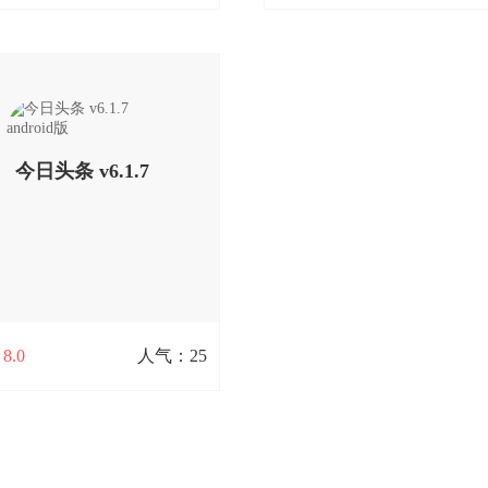
凤凰新闻 手机客户端v5.5.5
天天快报安卓 v3.1.0版
 MB / 928次下载
16.1M / 1110次下载
闻，好用的新闻客户端一定快、
天天快报app是一款个性阅读、
让你在票圈畅谈selfie美颜技
槽的新闻阅读软件，每日为你
测软妹币涨跌。无论是美妆发烧
有趣丰富的新闻资讯，而且天
查看详情
查看详情
辣妈奶爸，无论是养生达人还是
app还会智能计算你的兴趣，更
今日头条 v6.1.7
控，无论是高管大
定位你感兴趣的内容。
android版
扫码立即下载
扫码立即下载
：
8.0
人气：25
今日头条 v6.1.7 android版
 / 25次下载
条app是国内最大的非四大门户
外的手机新闻客户端，今日头条