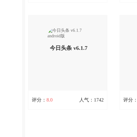
版本下载
今日头条安桌版下载_今日头条手机app
10.9M / 816次下载
13.76
V10.2最新版本下载
今日头条app是国内最大的非四大门户
凤凰新
网站之外的手机新闻客户端，今日头条
准、狠，
app可以通过手机了解这个世界上各个
巧、预
查看详情
角落里正在发生的事情，当然，有时候
友还是
今日头条 v6.1.7
今日头条也会参与到世界
二次元
android版
扫码立即下载
评分：
8.0
人气：1742
评分
今日头条 v6.1.7 android版
10.9M / 1742次下载
10.9M
今日头条app是国内最大的非四大门户
今日头
网站之外的手机新闻客户端，今日头条
网站之