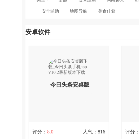
全部
安卓应用
网络聊天
app下载_360
载_微信手机
安全辅助
地图导航
美食佳肴
手机助手app
安卓版
官方
安卓软件
v8.0.56下载
V10.13.12版
本下载
今日头条安桌版
下载_今日头条手
机app V10.2最新
评分：
8.0
人气：816
评分