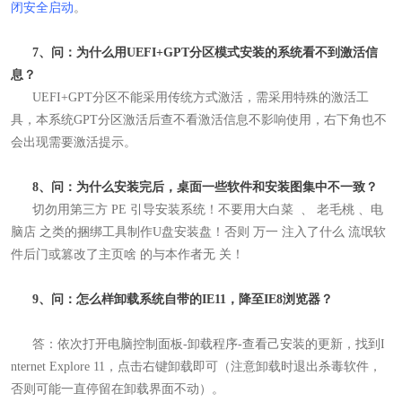
闭安全启动
。
7、问：为什么用UEFI+GPT分区模式安装的系统看不到激活信
息？
UEFI+GPT分区不能采用传统方式激活，需采用特殊的激活工
具，本系统GPT分区激活后查不看激活信息不影响使用，右下角也不
会出现需要激活提示
。
8、问：为什么安装完后，桌面一些软件和安装图集中不一致？
切勿用第三方 PE 引导安装系统！
不要用大白菜
、
老毛桃 、电
脑店 之类的捆绑工具制作U盘安装盘！否则 万一 注入了什么 流氓软
件后门或篡改了主页啥 的与本作者无 关！
9、问：怎么样卸载系统自带的IE11，降至IE8浏览器？
答：依次打开电脑控制面板-卸载程序-查看己安装的更新，找到I
nternet Explore 11，点击右键卸载即可（注意卸载时退出杀毒软件，
否则可能一直停留在卸载界面不动）。