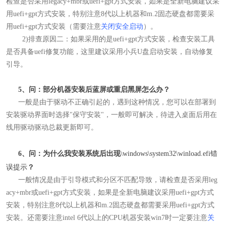
检查是否采用legacy+mbr或uefi+gpt方式安装，如果是全新电脑建议采
用uefi+gpt方式安装，特别注意8代以上机器和m.2固态硬盘都需要采
用uefi+gpt方式安装（需要注意
关闭安全启动
）。
2)
排查原因二：如果采用的是uefi+gpt方式安装，检查安装工具
是否具备uefi修复功能，这里建议采用小兵U盘启动安装，自动修复
引导。
5、问：部分机器安装后蓝屏或重启黑屏怎么办？
一般是由于驱动不正确引起的，遇到这种情况，您可以在部署到
安装驱动界面时选择"保守安装"
，一般即可解决，待进入桌面后用在
线用驱动驱动总裁
更新即可。
6、问：为什么我安装系统后出现
\windows\system32\winload.efi错
误提示
？
一般情况是由于引导模式和分区不匹配导致，请检查是否采用leg
acy+mbr或uefi+gpt方式安装，如果是全新电脑建议采用uefi+gpt方式
安装，特别注意8代以上机器和m.2固态硬盘都需要采用uefi+gpt方式
安装。还
需要注意intel 6代以上的CPU机器安装win7时一定要注意
关