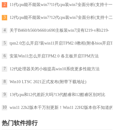
2
11代cpu能不能装win7?11代cpu装win7全面分析(支持十一
3
12代cpu能不能装win7?12代cpu装win7全面分析(支持十二
4
关于B460/b560/b660/z690主板装win7没有I219-v和i219-
5
tpm2.0怎么开启?装win11开启TPM2.0教程(附各bios开启T
6
安装Win11怎么开启TPM2.0 各主板开启TPM方法
7
12代处理器关闭小核提高win10系统更多性能方法
8
Win10 LTSC 2021正式发布(附带下载地址)
9
13代cpu和12代差距大吗?13代酷睿和12酷睿区别对比
10
win11 22h2版本千万别更新！Win11 22H2版本你不知道的一
热门软件排行