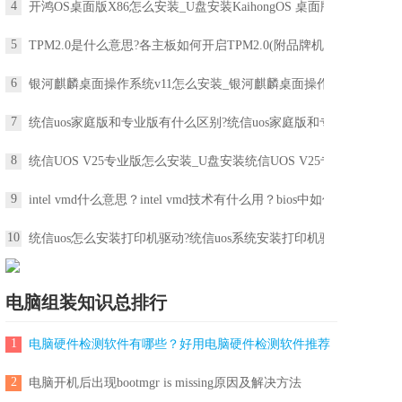
4
开鸿OS桌面版X86怎么安装_U盘安装KaihongOS 桌面版详
5
TPM2.0是什么意思?各主板如何开启TPM2.0(附品牌机开启
6
银河麒麟桌面操作系统v11怎么安装_银河麒麟桌面操作系
7
统信uos家庭版和专业版有什么区别?统信uos家庭版和专
8
统信UOS V25专业版怎么安装_U盘安装统信UOS V25专业版
9
intel vmd什么意思？intel vmd技术有什么用？bios中如何关
10
统信uos怎么安装打印机驱动?统信uos系统安装打印机驱
电脑组装知识总排行
1
电脑硬件检测软件有哪些？好用电脑硬件检测软件推荐
2
电脑开机后出现bootmgr is missing原因及解决方法