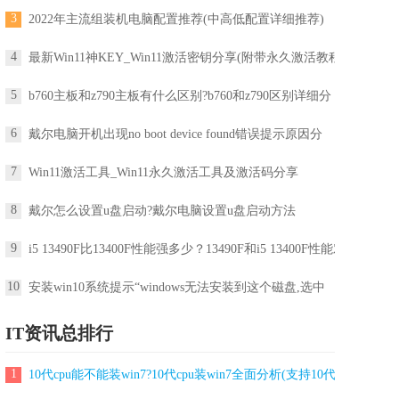
3
2022年主流组装机电脑配置推荐(中高低配置详细推荐)
4
最新Win11神KEY_Win11激活密钥分享(附带永久激活教程)
5
b760主板和z790主板有什么区别?b760和z790区别详细分
6
戴尔电脑开机出现no boot device found错误提示原因分
7
Win11激活工具_Win11永久激活工具及激活码分享
8
戴尔怎么设置u盘启动?戴尔电脑设置u盘启动方法
9
i5 13490F比13400F性能强多少？13490F和i5 13400F性能对
10
安装win10系统提示“windows无法安装到这个磁盘,选中
IT资讯总排行
1
10代cpu能不能装win7?10代cpu装win7全面分析(支持10代