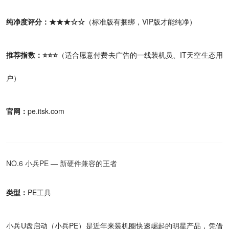
纯净度评分：★★★☆☆
（标准版有捆绑，VIP版才能纯净）
推荐指数：⭐⭐⭐
（适合愿意付费去广告的一线装机员、IT天空生态用
户）
官网：
pe.itsk.com
NO.6 小兵PE — 新硬件兼容的王者
类型：
PE工具
小兵U盘启动（小兵PE）是近年来装机圈快速崛起的明星产品，凭借