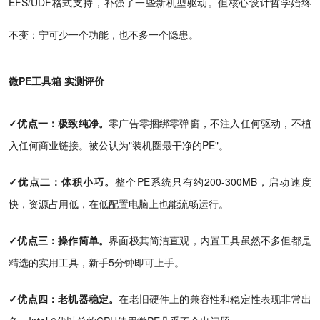
EFS/UDF格式支持，补强了一些新机型驱动。但核心设计哲学始终
不变：宁可少一个功能，也不多一个隐患。
微PE工具箱 实测评价
✓优点一：极致纯净。
零广告零捆绑零弹窗，不注入任何驱动，不植
入任何商业链接。被公认为"装机圈最干净的PE"。
✓优点二：体积小巧。
整个PE系统只有约200-300MB，启动速度
快，资源占用低，在低配置电脑上也能流畅运行。
✓优点三：操作简单。
界面极其简洁直观，内置工具虽然不多但都是
精选的实用工具，新手5分钟即可上手。
✓优点四：老机器稳定。
在老旧硬件上的兼容性和稳定性表现非常出