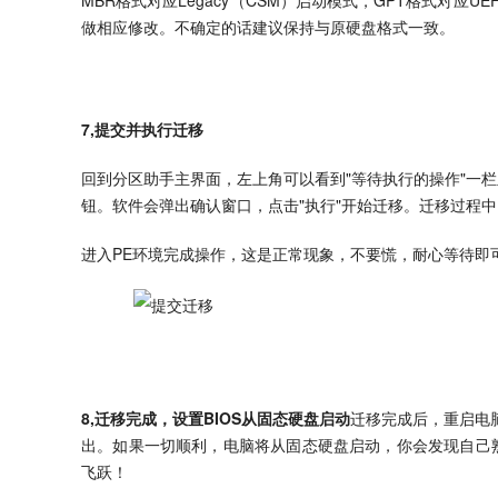
MBR格式对应Legacy（CSM）启动模式，GPT格式对应
做相应修改。不确定的话建议保持与原硬盘格式一致。
7,提交并执行迁移
回到分区助手主界面，左上角可以看到"等待执行的操作"一
钮。软件会弹出确认窗口，点击"执行"开始迁移。迁移过程
进入PE环境完成操作，这是正常现象，不要慌，耐心等待即
8,迁移完成，设置BIOS从固态硬盘启动
迁移完成后，重启电
出。如果一切顺利，电脑将从固态硬盘启动，你会发现自己
飞跃！