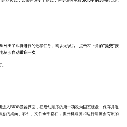
UEFI启动模式，如果你改变了格式，需要确保主板BIOS中的启动模式也
栏里列出了即将进行的迁移任务。确认无误后，点击左上角的
"提交"
按
中电脑会
自动重启一次
可。
脑进入BIOS设置界面，把启动顺序的第一项改为固态硬盘，保存并退
熟悉的桌面、软件、文件全部都在，但开机速度和运行速度会有质的