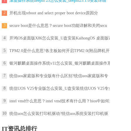
1
深度操作系统deepin 25怎么安装_deepin25.1.0安装详细
2
开机出现reboot and select proper boot device原因分
3
secure boot是什么意思？secure boot功能详解和关闭secu
4
开鸿OS桌面版X86怎么安装_U盘安装KaihongOS 桌面版详
5
TPM2.0是什么意思?各主板如何开启TPM2.0(附品牌机开启
6
银河麒麟桌面操作系统v11怎么安装_银河麒麟桌面操作系
7
统信uos家庭版和专业版有什么区别?统信uos家庭版和专
8
统信UOS V25专业版怎么安装_U盘安装统信UOS V25专业版
9
intel vmd什么意思？intel vmd技术有什么用？bios中如何关
10
统信uos怎么安装打印机驱动?统信uos系统安装打印机驱
IT资讯总排行