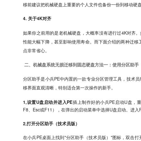
移前建议把机械硬盘上重要的个人文件也备份一份到移动硬
4. 关于4K对齐
如果你之前用的是老机械硬盘，大概率没有进行过4K对齐。
性能大幅下降，甚至影响使用寿命。而下面介绍的两种迁移
点非常省心。
二、机械盘系统无损迁移到固态硬盘方法一：使用分区助手
分区助手是小兵PE中内置的一款专业分区管理工具，技术
移界面直观清晰，特别适合第一次操作的新手。
1,设置U盘启动并进入PE
插上制作好的小兵PE启动U盘，
F8、Esc或F11），在弹出的启动菜单中选择U盘启动。进
2,打开分区助手（技术员版）
在小兵PE桌面上找到"分区助手（技术员版）"图标，双击