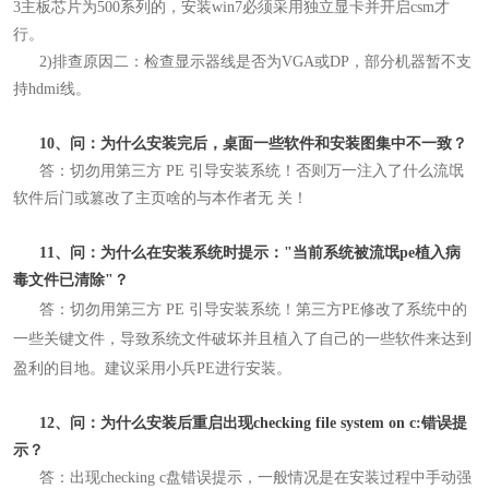
3主板芯片为500系列的，安装win7必须采用独立显卡并开启csm才
行。
2)排查原因二：检查显示器线是否为VGA或DP，部分机器暂不支
持hdmi线。
10、问：为什么安装完后，桌面一些软件和安装图集中不一致？
答：
切勿用第三方 PE 引导安装系统！
否则万一注入了什么流氓
软件后门或篡改了主页啥的与本作者无 关！
11、问：为什么在安装系统时提示："当前系统被流氓pe植入病
毒文件已清除"？
答：
切勿用第三方 PE 引导安装系统！
第三方PE修改了系统中的
一些关键文件，导致系统文件破坏并且植入了自己的一些软件来达到
盈利的目地。建议采用小兵PE进行安装。
12、问：为什么安装后重启出现checking file system on c:错误提
示？
答：
出现checking c盘错误提示，一般情况是在安装过程中手动强