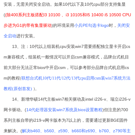
安装，无需关闭安全启动。如果10代以下及10代cpu部分支持集显
(
(除400系列主板搭配I3 10100 、i3 10105和I5 10400 i5 10500 CPU
步进为G1的带有集显驱动
)的环境采用
小兵PE勾选卡logo
时，
关闭安
全启动
进行安装。
13、
注：
10代以上组装机cpu安装win7需要搭配独立显卡开启cs
m兼容模式，
组装机一般情况可以开启csm兼容模式，品牌台式机目
前大部分无法正常bios中开启csm，可以参考部分品牌台式机启用cs
m的教程
(
联想台式机10代/11代/12代/13代cpu启用csm装win7系统方法
教程(原创首发)
)。
14、
新增华硕14代主板win7相关驱动及i
ntel i226-v、瑞立i226-v
网卡驱动。(
14代处理器安装win7系统及bios设置教程
)
但注意的700
系列主板自带的i219-v网卡版本为7以上的，需要通过更新
BGE固件
来解决。(
解决b460、b560、z590、b660和z690、b760、z790等主