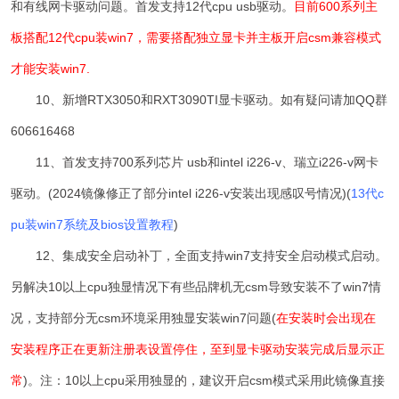
和有线网卡驱动问题。首发支持12代cpu usb驱动。
目前600系列主
板搭配12代cpu装win7，需要搭配独立显卡并主板开启csm兼容模式
才能安装win7.
10、新增RTX3050和RXT3090TI显卡驱动。如有疑问请加QQ群
606616468
11、
首发支持700系列芯片 usb和intel i226-v、瑞立i226-v网卡
驱动。(2024镜像修正了部分intel i226-v安装出现感叹号情况)
(
13代c
pu装win7系统及bios设置教程
)
12、
集成安全启动补丁，全面支持win7支持安全启动模式启动。
另解决10以上cpu独显情况下有些品牌机无csm导致安装不了win7情
况，支持部分无csm环境采用独显安装win7问题(
在安装时会出现在
安装程序正在更新注册表设置停住，至到显卡驱动安装完成后显示正
常
)。注：10以上cpu采用独显的，建议开启csm模式采用此镜像直接