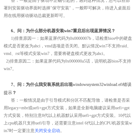
答：
一般是由于驱动不正确引起的，遇到这种情况，您可以在部
署到安装驱动界面时选择"保守安装"
，一般即可解决，待进入桌面后
用在线用驱动驱动总裁
更新即可。
6、问：为什么部分机器安装win7重启后出现蓝屏情况？
1)排查原因一：
如果蓝屏代码为0x0000007b，话
检查bios中的硬盘
模式是否更改为ahci，vmd选项是否关闭。默认情况win7不支持raid、
vmd、rst等模式安装win7，需要将硬盘模式更改为ahci。
2)排查原因二：如果蓝屏代码为0x000000a5话，说明机器bios不支持
win7。
7、问：为什么我安装系统后出现
windowssystem32winload.efi错误
提示
？
答：
一般情况是由于引导模式和分区不匹配导致，请检查是否采
用legacy+mbr或uefi+gpt方式安装，如果是全新电脑建议采用uefi+gpt
方式安装，特别注意8代以上机器默认采用uefi+gpt方式安装。10代以
上cpu机器只支持uefi引导，还
需要注意intel 6代以上的CPU机器安装w
in7时一定要注意
关闭安全启动
。