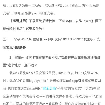
脑，设置U盘为第一启动项，启动进入PE，运行桌面上的“小兵系统
安装”，即可启动进行win7镜像安装。
【温馨提示】
下载系统后请校验一下MD5值，以防止大文件因下
载传输时损坏引起安装失败！
五、
华硕Win7 64位镜像iso下载(支持10/11/12/13/14代主板)
安
装
常见问题解答
1、安装win7时卡在安装界面不动:"安装程序正在更新注册表设
置"这个地方一直不动？
装win7系统bios相关设置很重要，intel 6代以上CPU安装WIN7
时，无论我们采用legacy+mbr引导模式还是uefi+gtp引导模式安装wi
n7,我们要在BIOS里面关闭“
安全启动
”和开启“兼容模式”，BIOS中安
全启动如果不关闭会导致win7的引导文件不合法，导致安装win7后启
动不了。同样的如果不开启csm兼容模式，我们在安装win7时会一直