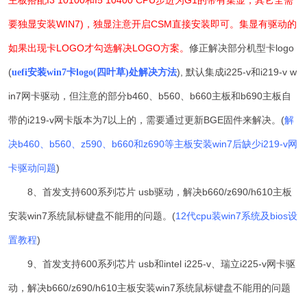
主板搭配I3 10100和I5 10400 CPU步进为G1的带有集显，其它全需
要独显安装WIN7)，独显注意开启CSM直接安装即可。集显有驱动的
如果出现卡LOGO才勾选解决LOGO方案。
修正解决部分机型卡logo
(
),
默认集成i225-v和i219-v w
uefi安装win7卡logo(四叶草)处解决方法
in7网卡驱动，
但注意的部分b460、b560、b660主板和b690主板自
带的i219-v网卡版本为7以上的，需要通过更新
BGE固件
来解决。(
解
决b460、b560、z590、b660和z690等主板安装win7后缺少i219-v网
卡驱动问题
)
8、首发支持600系列芯片 usb驱动，解决b660/z690/h610主板
安装win7系统鼠标键盘不能用的问题。(
12代cpu装win7系统及bios设
置教程
)
9、首发支持600系列芯片 usb和intel i225-v、瑞立i225-v网卡驱
动，解决b660/z690/h610主板安装win7系统鼠标键盘不能用的问题