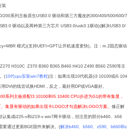
安装
00/200系列主板原生USB3.0 驱动和第三方魔改的300/400/500/600/7
3.0 驱动以及两种第三方芯片 USB3.0/usb3.1驱动)(解决USB3.0/
y+MBR 模式)(支持UEFI+GPT让开机速度更快)。注：m.2固态驱动
270 H310C Z370 B360 B365 B460 H410 Z490 B560 Z590等主
。(
10代cpu安装win7教程
)注：
如果出现10代机器(i3 10100或i5 104
用DVI的线尝试换HDMI，反之，最好用DP或VGA最好。
0系列主板搭配I3 10100和I5 10400 CPU步进为G1的带有集显，
可。集显有驱动的如果出现卡LOGO才勾选解决LOGO方案。
修正解
默认集成i225-v和i219-v win7网卡驱动，
但注意的部分b460、b56
，需要通过更新
BGE固件
来解决。(
解决b460、b560、z590、b660和z