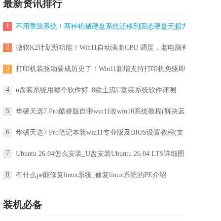
最新资讯排行
1
不用重装系统！两种机械硬盘系统迁移到固态硬盘无损方法
2
微软K2计划新功能！Win11自动满血CPU 调度，老电脑有救了
3
打印机装驱动要成历史了！Win11新增支持打印机免驱即用
4
u盘装系统用哪个软件好_8款主流U盘装系统软件评测
5
华硕天选7 Pro酷睿版自带win11改win10系统教程(解决蓝
6
华硕天选7 Pro笔记本装win11专业版及BIOS设置教程(支
7
Ubuntu 26.04怎么安装_U盘安装Ubuntu 26.04 LTS详细图
8
有什么pe能修复linux系统_修复linux系统的PE介绍
装机必备