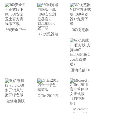
360安全卫士
360浏览器
360浏览器电
正式版下载
V13官方正式
脑版下载
_360安全卫
版_360浏览
_360安全浏
士官方离线
器13免费下
览器官方
版下载
载
13.1.6350.0
版下载
驱动总裁2.0
官方版(支持
win7
intel8/9/10代
cpu离线驱
动)
Office2010四
合一绿色精
微信电脑版
简版
v3.3.0.60 多
Microsoft
开消息防撤
Office 2016
回绿色版
官方简体中